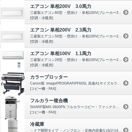
エアコン 単相200V 3.0馬力
三菱製エアコン80型 ・壁掛け ・単相100V(ブレーカー30A) ・室内機基本寸法W1100×H325×D258 ・室外機基本寸法W871×H630&ti...
[空調・冷暖房]
エアコン 単相200V 2.3馬力
三菱製エアコン56型 ・壁掛け ・単相100V(ブレーカー20A) ・室内機基本寸法W1100×H325×D258 ・室外機基本寸法W871×H630&ti...
[空調・冷暖房]
エアコン 単相100V 1.1馬力
三菱製エアコン28型 ・壁掛け ・単相100V(ブレーカー20A) ・室内機基本寸法W790×H294×D229 ・室外機基本寸法W841.9×H595&t...
[空調・冷暖房]
カラープロッター
Canon製 imagePROGRAFiPF605L 高速A1サイズカラー対応プロッタ 標準装備：専用スタンド 給紙方法：ロール紙1本/手差し 最大用紙幅 &...
[コピー機・FAX]
フルカラー複合機
SHARP製MX-3600FN フルカラーコピー・ファックス・フルカラープリンタ・カラースキャナ機能標準搭載 主要機能 :フルカラーコピー/ファックス(白黒...
[コピー機・FAX]
冷蔵庫
・ドア開閉タイプ ・ノンフロン ・定格内容量(L)合計146 冷凍室 46 &nb...