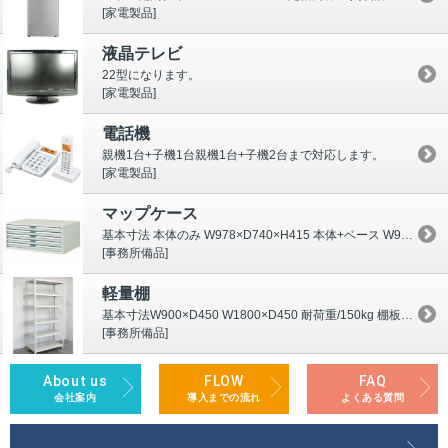
[家電製品]
液晶テレビ
22型になります。
[家電製品]
電話機
親機1台+子機1台親機1台+子機2台まで対応します。
[家電製品]
マップケース
基本寸法 本体のみ W978×D740×H415 本体+ベース W978×D740×H505 本体+ベース+スタンド W978×D7...
[事務所備品]
軽量棚
基本寸法W900×D450 W1800×D450 耐荷重/150kg 棚板枚数4段または5段
[事務所備品]
About us
FLOW
FAQ
会社案内
導入までの流れ
よくある質問