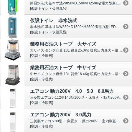
簡易水洗式 基本寸法W850×D1590×H2590省電力型新LEDセンサーライト搭載 便槽容量350L AC/DC12V/乾電池に対応 清水タンク容量 72L 重量9...
[仮設トイレ・仮設風呂]
仮設トイレ 非水洗式
非水洗式 基本寸法W850×D1590×H2590省電力型LEDセンサーライト搭載 便槽容量350L AC/DC12V/乾電池に対応 重量87㎏ ※タンク容量は設計上の...
[仮設トイレ・仮設風呂]
業務用石油ストーブ 大サイズ
大サイズ タンク容量 18L 質量25.0Kg 暖房出力最大～最少 18.7～5.86kW 本体外形寸法 W516×H720×D542㎜ 暖房の目安 木造 47畳(77...
[空調・冷暖房]
業務用石油ストーブ 中サイズ
中サイズ タンク容量 13L 質量16.4Kg 暖房出力最大～最少 10.00～3.5kW 着火時間 80秒 本体外形寸法 W665×H456×D546㎜ 暖房の目安 ...
[空調・冷暖房]
エアコン 動力200V 4.0 5.0 6.0馬力
三菱製エアコン112型140型160型 ・床置き ・動力200V ・室内機基本寸法W600×H1900×D360 ・室外機基本寸法W950×H1350&ti...
[空調・冷暖房]
エアコン 動力200V 3.0馬力
三菱製エアコン80型 ・床置き ・動力200V ・室内機基本寸法W600×H1900×D270 ・室外機基本寸法W950×H943×D330 ユ...
[空調・冷暖房]