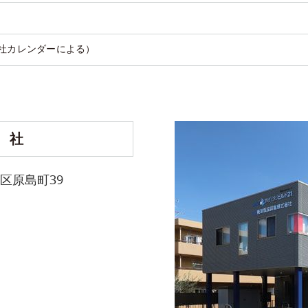
社カレンダーによる）
本
社
央区原島町39