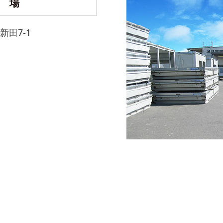
工
場
新田7-1