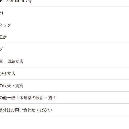
128A000907号
1
ィック
工房
プ
庫 原島支店
がせ支店
の販売・賃貸
の他一般土木建築の設計・施工
※県外はお問い合わせください